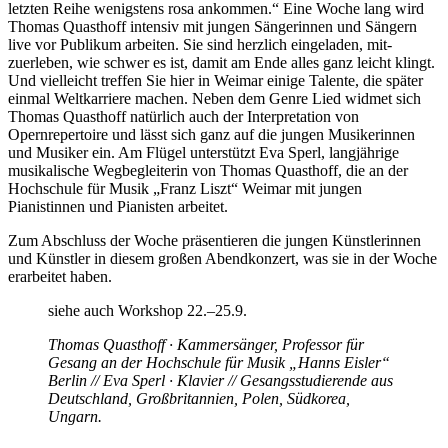
letzten Reihe wenigstens rosa ankommen.“ Eine Woche lang wird
Thomas Quasthoff intensiv mit jungen Sängerinnen und Sängern
live vor Publikum ­arbeiten. Sie sind herzlich eingeladen, mit­
zuerleben, wie schwer es ist, damit am Ende alles ganz leicht klingt.
Und vielleicht treffen Sie hier in Weimar einige Talente, die später
einmal Weltkarriere machen. Neben dem Genre Lied widmet sich
Thomas Quasthoff natürlich auch der Interpretation von
Opernrepertoire und lässt sich ganz auf die jungen Musikerinnen
und Musiker ein. Am Flügel unterstützt Eva Sperl, langjährige
musikalische Wegbegleiterin von Thomas Quasthoff, die an der
Hochschule für Musik „Franz Liszt“ Weimar mit jungen
Pianistinnen und Pianisten arbeitet.
Zum Abschluss der Woche präsentieren die jungen Künstlerinnen
und Künstler in diesem großen Abendkonzert, was sie in der Woche
erarbeitet haben.
siehe auch Workshop 22.–25.9.
Thomas Quasthoff · Kammersänger, Professor für
Gesang an der Hochschule für Musik „Hanns Eisler“
Berlin // Eva Sperl · Klavier // Gesangsstudierende aus
Deutschland, Großbritannien, Polen, Südkorea,
Ungarn.