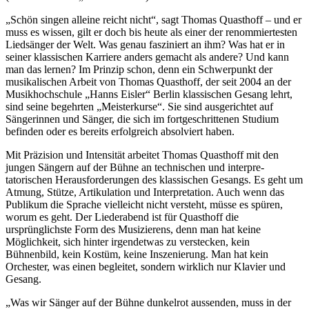
„Schön singen alleine reicht nicht“, sagt ­Thomas Quasthoff – und er
muss es wissen, gilt er doch bis heute als einer der renom­miertesten
Liedsänger der Welt. Was genau fasziniert an ihm? Was hat er in
seiner klassischen Karriere anders gemacht als andere? Und kann
man das lernen? Im Prinzip schon, denn ein Schwerpunkt der
musikalischen ­Arbeit von Thomas Quasthoff, der seit 2004 an der
Musikhochschule „Hanns Eisler“ Berlin klassischen Gesang lehrt,
sind seine begehrten „Meisterkurse“. Sie sind ausgerichtet auf
Sängerinnen und Sänger, die sich im fortgeschrittenen Studium
befinden oder es bereits erfolgreich absolviert haben.
Mit Präzision und Intensität arbeitet ­Thomas Quasthoff mit den
jungen Sängern auf der Bühne an technischen und interpre­
tatorischen Herausforderungen des klassischen Gesangs. Es geht um
Atmung, Stütze, Artikulation und Interpretation. Auch wenn das
Publikum die Sprache vielleicht nicht versteht, müsse es spüren,
worum es geht. Der Liederabend ist für Quasthoff die
ursprünglichste Form des Musizierens, denn man hat keine
Möglichkeit, sich hinter irgendetwas zu verstecken, kein
Bühnenbild, kein Kostüm, keine Inszenierung. Man hat kein
Orchester, was einen begleitet, sondern wirklich nur ­Klavier und
Gesang.
„Was wir Sänger auf der Bühne dunkelrot aussenden, muss in der